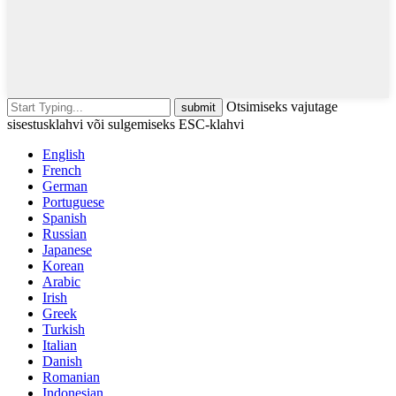
Otsimiseks vajutage
sisestusklahvi või sulgemiseks ESC-klahvi
English
French
German
Portuguese
Spanish
Russian
Japanese
Korean
Arabic
Irish
Greek
Turkish
Italian
Danish
Romanian
Indonesian