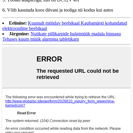
6. Võib kasutada koos diivani ja tooliga nii kodus kui autos
Eelmine:
Kuumalt müüdav beebikaal Kaubamärgi kohandatud
elektrooniline beebikaal
Järgmine:
Nutikate pillikarpide hulgimüük madala hinnaga
Tehases kuum müük alarmiga tabletikarp