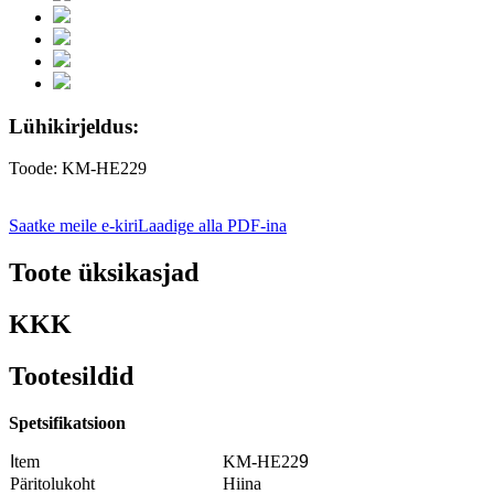
Lühikirjeldus:
Toode: KM-HE229
Saatke meile e-kiri
Laadige alla PDF-ina
Toote üksikasjad
KKK
Tootesildid
Spetsifikatsioon
I
tem
KM-HE22
9
Päritolukoht
Hiina