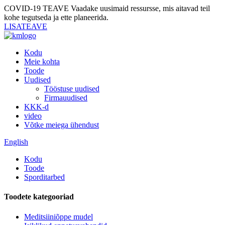
COVID-19 TEAVE
Vaadake uusimaid ressursse, mis aitavad teil
kohe tegutseda ja ette planeerida.
LISATEAVE
Kodu
Meie kohta
Toode
Uudised
Tööstuse uudised
Firmauudised
KKK-d
video
Võtke meiega ühendust
English
Kodu
Toode
Sporditarbed
Toodete kategooriad
Meditsiiniõppe mudel