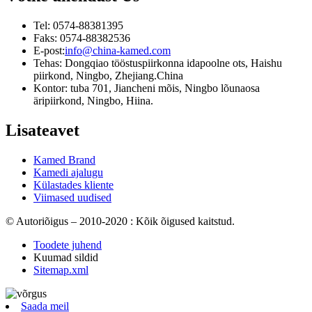
Tel: 0574-88381395
Faks: 0574-88382536
E-post:
info@china-kamed.com
Tehas: Dongqiao tööstuspiirkonna idapoolne ots, Haishu
piirkond, Ningbo, Zhejiang.China
Kontor: tuba 701, Jiancheni mõis, Ningbo lõunaosa
äripiirkond, Ningbo, Hiina.
Lisateavet
Kamed Brand
Kamedi ajalugu
Külastades kliente
Viimased uudised
© Autoriõigus – 2010-2020 : Kõik õigused kaitstud.
Toodete juhend
Kuumad sildid
Sitemap.xml
Saada meil