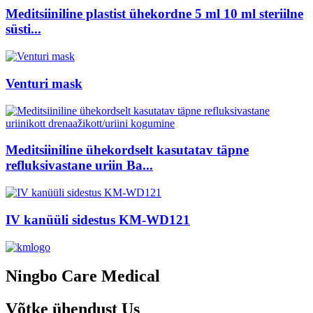
Meditsiiniline plastist ühekordne 5 ml 10 ml steriilne
süsti...
Venturi mask
Meditsiiniline ühekordselt kasutatav täpne
refluksivastane uriin Ba...
IV kanüüli sidestus KM-WD121
Ningbo Care Medical
Võtke ühendust
Us