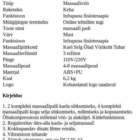
Tüüp
Massaaživöö
Rakendus
Keha
Funktsioon
Infrapuna füsioteraapia
Müügijärgne teenindus
Online tehniline tugi
Toote nimi
massaaži padi
Värv
Must
Funktsioon
Infrapuna füsioteraapia
Massaažipiirkond
Kael Selg Õlad Vöökoht Tuhar
Massaažirežiimid
3 režiimi
Pinge
110V/220V
Massaažipead
4-8 massaažipead
Materjal
ABS+PU
Kaal
6,2 kg
Logo
Kohandatud logo saadaval
Kirjeldus
1. 2 komplekti massaažipalli kaela sõtkumiseks, 4 komplekti
massaažipalli kogu selja sõtkumiseks, rullimiseks ja koputamiseks.
Õhukompressioon mõlemal vöö- ja alaküljel. Küttefunktsioon.
2. Reguleeritav üles-alla kaela- ja seljamassaaž
3. Kokkupandav disain lihtne reisida.
4. Vibratsioon tuharale
5. Töötab adapteriga, mis on DC12V 4A